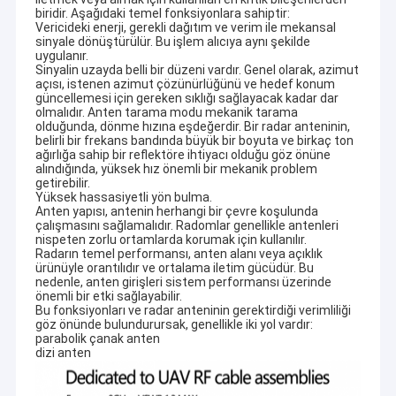
biridir. Aşağıdaki temel fonksiyonlara sahiptir:
Vericideki enerji, gerekli dağıtım ve verim ile mekansal
sinyale dönüştürülür. Bu işlem alıcıya aynı şekilde
uygulanır.
Sinyalin uzayda belli bir düzeni vardır. Genel olarak, azimut
açısı, istenen azimut çözünürlüğünü ve hedef konum
güncellemesi için gereken sıklığı sağlayacak kadar dar
olmalıdır. Anten tarama modu mekanik tarama
olduğunda, dönme hızına eşdeğerdir. Bir radar anteninin,
belirli bir frekans bandında büyük bir boyuta ve birkaç ton
ağırlığa sahip bir reflektöre ihtiyacı olduğu göz önüne
alındığında, yüksek hız önemli bir mekanik problem
getirebilir.
Yüksek hassasiyetli yön bulma.
Anten yapısı, antenin herhangi bir çevre koşulunda
çalışmasını sağlamalıdır. Radomlar genellikle antenleri
nispeten zorlu ortamlarda korumak için kullanılır.
Radarın temel performansı, anten alanı veya açıklık
ürünüyle orantılıdır ve ortalama iletim gücüdür. Bu
nedenle, anten girişleri sistem performansı üzerinde
önemli bir etki sağlayabilir.
Bu fonksiyonları ve radar anteninin gerektirdiği verimliliği
göz önünde bulundurursak, genellikle iki yol vardır:
parabolik çanak anten
dizi anten