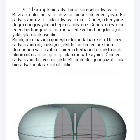
kablosu, iletişim kablosu, RF kablosu, Düz şerit kablo, özel kablo
Hakkımızda
Pic 1 İzotropik bir radyatörün küresel radyasyonu
montajı ve Kablo demeti vb.
Bazı antenler, her yöne düzgün bir şekilde enerji yayar. Bu
Fabrika turu
radyasyona izotropik radyasyon denir. Güneşin her yöne
2. Çok çeşitli OEM ve ODM antenleri:
doğru enerji yaydığını hepimiz biliyoruz. Güneşten yayılan
VHF, UHF, Wi-Fi, 3G, 4G, 5G, RFID, ISM, NB-IOT, GPS, GLONASS,
enerji herhangi bir sabit mesafede ve herhangi bir açıda
Bize Ulaşın
BEIDOU vb.
yaklaşık olarak aynıdır.
"Pragmatik Dürüstlük, En İyi Hizmet", içtenlikle daha iyi bir
Bir ölçüm cihazının güneşin etrafında hareket ettiğini ve
gelecek için müşterilerle işbirliği yapmayı umuyor.
radyasyonu ölçmek için şekilde gösterilen noktada
Haberler
durduğunu varsayalım. Dairenin herhangi bir noktasında,
ölçüm cihazından güneşe olan mesafe aynıdır. Ölçülen
radyasyon da aynı olacaktır. Bu nedenle, güneş izotropik
Kılıflar
bir radyatör olarak kabul edilir.
Bir teklif isteği
Özel tel koşum
LVDS Kablo Düzeneği
Özel kablo montajları