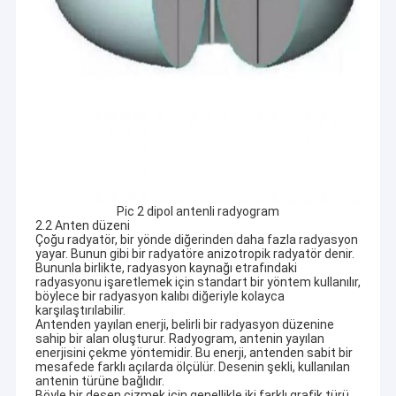
Düz Şerit Kablo Düzeneği
güç kablosu aksamı
Mikro Koaksiyel kablo
Endüstri Kablo Harness
FFC FPC Kablosu
Jst Kablo Demeti
Pic 2 dipol antenli radyogram
2.2 Anten düzeni
Çoğu radyatör, bir yönde diğerinden daha fazla radyasyon
Ağ Yama Kablosu
yayar. Bunun gibi bir radyatöre anizotropik radyatör denir.
Bununla birlikte, radyasyon kaynağı etrafındaki
radyasyonu işaretlemek için standart bir yöntem kullanılır,
Yeni enerji demeti
böylece bir radyasyon kalıbı diğeriyle kolayca
karşılaştırılabilir.
Molex Kablo Montajı
Antenden yayılan enerji, belirli bir radyasyon düzenine
sahip bir alan oluşturur. Radyogram, antenin yayılan
enerjisini çekme yöntemidir. Bu enerji, antenden sabit bir
Elektrik Kablo Demeti
mesafede farklı açılarda ölçülür. Desenin şekli, kullanılan
antenin türüne bağlıdır.
Böyle bir desen çizmek için genellikle iki farklı grafik türü,