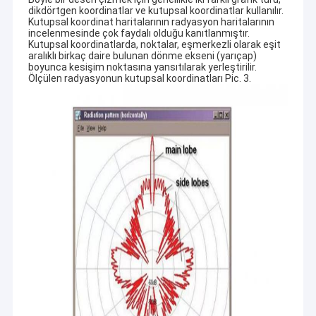
Dairesel Bağlayıcı
dikdörtgen koordinatlar ve kutupsal koordinatlar kullanılır.
Kutupsal koordinat haritalarının radyasyon haritalarının
incelenmesinde çok faydalı olduğu kanıtlanmıştır.
USB Veri Kablosu
Kutupsal koordinatlarda, noktalar, eşmerkezli olarak eşit
aralıklı birkaç daire bulunan dönme ekseni (yarıçap)
RF Kablo Kurulları
boyunca kesişim noktasına yansıtılarak yerleştirilir.
Ölçülen radyasyonun kutupsal koordinatları Pic. 3.
Anten