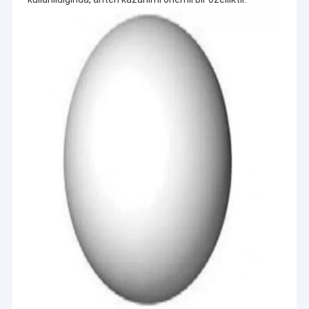
Ev
Zhangjiagang RY Elektronik CO., LTD (www.cable-antenna.com)
2016 yılında kurulan, Kablolama ürünleri ve iletişim antenleri
Ürün:% s
tasarlamaya ve üretmeye odaklanmıştır.
Aşağıdakileri içeren bir dizi ürün geliştirmiştir:
VİDEOLAR
1. Kablo demeti ve Kablo montajı:
Elektrik kablo demeti, LVDS / LCD kablosu, güç kablosu, USB