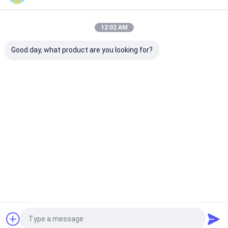
12:02 AM
Good day, what product are you looking for?
Fabrika Fiyat FFC
Çin Fabrikası Toptan
20Pin'den 10Pi
Dupont Tel 2/3/4/5/6
Yüksek Kaliteli Molex
ATX Güç Adap
Pinli Konnektör
2510 ile 4.8
Kablo Bağlantı
Elektrik Teli ve Dişi
Terminalleri
Bilgisayar PS
Fiş Özel Kablo
Tedarik Kablo
Talep Gönder
Talep Gönder
Talep Gön
Düzeneği
Ana
Hakkımızda
Bize
Desktop
sayfa
ulaşın
Site
site haritası
Gizlilik Politikası
Kalite
Özel tel koşum
Çin fabrikası.Copyright © 2026 Zhangjiagang
RY Electronic CO.,LTD. All Rights Reserved.