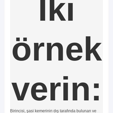
İki
örnek
verin:
Ev
Zhangjiagang RY Elektronik CO., LTD (www.cable-antenna.com)
2016 yılında kurulan, Kablolama ürünleri ve iletişim antenleri
Ürün:% s
tasarlamaya ve üretmeye odaklanmıştır.
Aşağıdakileri içeren bir dizi ürün geliştirmiştir:
VİDEOLAR
1. Kablo demeti ve Kablo montajı:
Birincisi, şasi kemerinin dış tarafında bulunan ve
Elektrik kablo demeti, LVDS / LCD kablosu, güç kablosu, USB