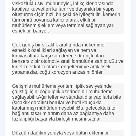
viskozluklu sıvı mühürleyici, iplikçikler arasında
kapilyar kuvvetleri kullanır ve dayanıklı bir yapısı
oluşturmak için hızlı bir şekilde iyileştirilir., kemerin
tüm ömrü boyunca kalıcı olarak etkili bir
mühürlenmiş eklem veya terminal sağlayan yarı
esnek bir bariyer.
Çok geniş bir sıcaklık aralığında mükemmel
esneklik özellikleri sağlayan ve nem ve
kimyasallara karşı son derece dirençli olan
benzersiz bir otomotiv sınıfı formülüne sahiptir.Su ve
kirleticiler kalıcı olarak engellenir ve artık fişek
yapamazlar, çoğu korozyon arızasını önler.
Gelişmiş mühürleme yöntemi iplik seviyesinde
çalıştığı için, çoğu iplik üzerinde bir mühürleme
sağlayabilir.Ağır teller ve standart dışı yapılarla bile
(sıcaklık daraltıcı borular ve butil kauçukla
kaplanmış) mühürlenmeyebilirBu, gelecekteki tel
bağlantı tasarımlarının daha az bağlantıya daha
fazla ipliği başarıyla birleştirmesini sağlar.
Düzgün dağıtım yoluyla veya bütün eklemi bir