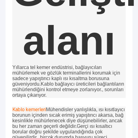
Dairesel Bağlayıcı
USB Veri Kablosu
alanı
RF Kablo Kurulları
Anten
Yıllarca tel kemer endüstrisi, bağlayıcıları
mühürlemek ve gözlük terminallerini korumak için
sadece yapıştırıcı kaplı ısı kısaltma borusuna
güveniyordu.Kablo bağlayıcı üreticileri bağlantıların
mühürlendiğini kontrol etmeye zorlanıyor., sorunları
ortaya çıkarıyor.
Kablo kemerleri
Mühendisler yanlışlıkla, ısı kısıtlayıcı
borunun içinden sıcak erimiş yapıştırıcı akarsa, bağ
kesinlikle mühürlenecek diye düşünebilirler, ancak
bu her zaman geçerli değildir.Gerçi ısı kısaltıcı
borular doğru şekilde uygulandığında çok
güvenilirdir., birçok durumda başvuru süreci