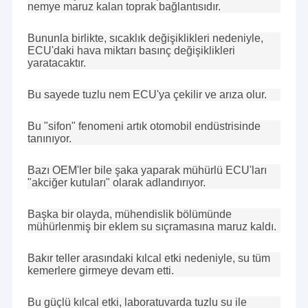
nemye maruz kalan toprak bağlantısıdır.
kablosu, iletişim kablosu, RF kablosu, Düz şerit kablo, özel kablo
Hakkımızda
montajı ve Kablo demeti vb.
Bununla birlikte, sıcaklık değişiklikleri nedeniyle,
Fabrika turu
2. Çok çeşitli OEM ve ODM antenleri:
ECU'daki hava miktarı basınç değişiklikleri
VHF, UHF, Wi-Fi, 3G, 4G, 5G, RFID, ISM, NB-IOT, GPS, GLONASS,
yaratacaktır.
Bize Ulaşın
BEIDOU vb.
"Pragmatik Dürüstlük, En İyi Hizmet", içtenlikle daha iyi bir
Bu sayede tuzlu nem ECU'ya çekilir ve arıza olur.
gelecek için müşterilerle işbirliği yapmayı umuyor.
Haberler
Bu "sifon" fenomeni artık otomobil endüstrisinde
Kılıflar
tanınıyor.
Bir teklif isteği
Bazı OEM'ler bile şaka yaparak mühürlü ECU'ları
"akciğer kutuları" olarak adlandırıyor.
Başka bir olayda, mühendislik bölümünde
Özel tel koşum
mühürlenmiş bir eklem su sıçramasına maruz kaldı.
LVDS Kablo Düzeneği
Bakır teller arasındaki kılcal etki nedeniyle, su tüm
kemerlere girmeye devam etti.
Özel kablo montajları
Bu güçlü kılcal etki, laboratuvarda tuzlu su ile