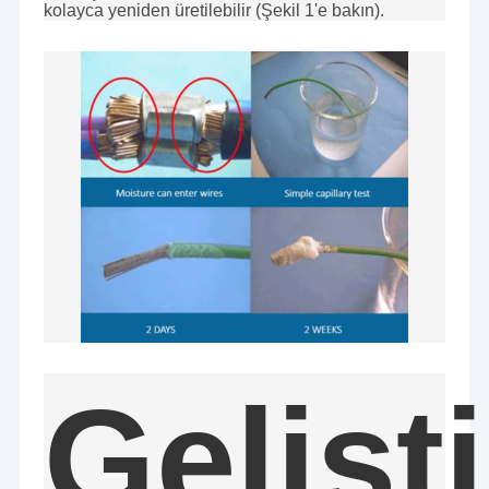
kolayca yeniden üretilebilir (Şekil 1'e bakın).
Düz Şerit Kablo Düzeneği
güç kablosu aksamı
Mikro Koaksiyel kablo
Endüstri Kablo Harness
FFC FPC Kablosu
Jst Kablo Demeti
Ağ Yama Kablosu
Yeni enerji demeti
Gelişt
Molex Kablo Montajı
Elektrik Kablo Demeti