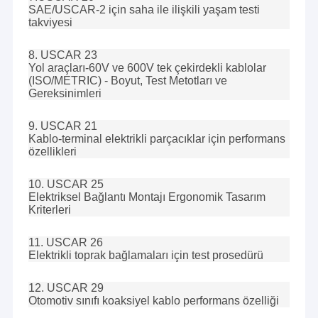
Düz Şerit Kablo Düzeneği
SAE/USCAR-2 için saha ile ilişkili yaşam testi
takviyesi
güç kablosu aksamı
8. USCAR 23
Yol araçları-60V ve 600V tek çekirdekli kablolar
Mikro Koaksiyel kablo
(ISO/METRIC) - Boyut, Test Metotları ve
Gereksinimleri
Endüstri Kablo Harness
9. USCAR 21
FFC FPC Kablosu
Kablo-terminal elektrikli parçacıklar için performans
özellikleri
Jst Kablo Demeti
10. USCAR 25
Ağ Yama Kablosu
Elektriksel Bağlantı Montajı Ergonomik Tasarım
Kriterleri
Yeni enerji demeti
11. USCAR 26
Elektrikli toprak bağlamaları için test prosedürü
Molex Kablo Montajı
12. USCAR 29
Elektrik Kablo Demeti
Otomotiv sınıfı koaksiyel kablo performans özelliği