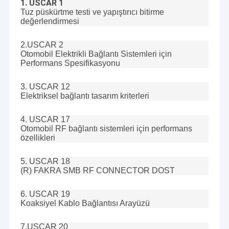
1. USCAR 1
kablosu, iletişim kablosu, RF kablosu, Düz şerit kablo, özel kablo
Hakkımızda
Tuz püskürtme testi ve yapıştırıcı bitirme
montajı ve Kablo demeti vb.
değerlendirmesi
Fabrika turu
2. Çok çeşitli OEM ve ODM antenleri:
2.USCAR 2
VHF, UHF, Wi-Fi, 3G, 4G, 5G, RFID, ISM, NB-IOT, GPS, GLONASS,
Otomobil Elektrikli Bağlantı Sistemleri için
Bize Ulaşın
BEIDOU vb.
Performans Spesifikasyonu
"Pragmatik Dürüstlük, En İyi Hizmet", içtenlikle daha iyi bir
gelecek için müşterilerle işbirliği yapmayı umuyor.
Haberler
3. USCAR 12
Elektriksel bağlantı tasarım kriterleri
Kılıflar
4. USCAR 17
Bir teklif isteği
Otomobil RF bağlantı sistemleri için performans
özellikleri
5. USCAR 18
Özel tel koşum
(R) FAKRA SMB RF CONNECTOR DOST
LVDS Kablo Düzeneği
6. USCAR 19
Koaksiyel Kablo Bağlantısı Arayüzü
Özel kablo montajları
7.USCAR 20