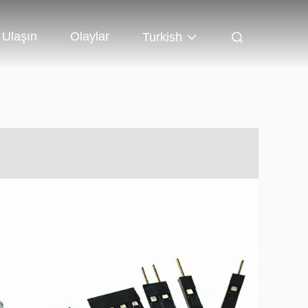
 Ulaşın
Olaylar
Turkish