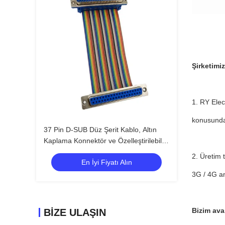
Şirketimiz
1. RY Elec
konusunda 
37 Pin D-SUB Düz Şerit Kablo, Altın
Kaplama Konnektör ve Özelleştirilebilir
Uzunluk DB37 PIN Konnektör Kablo
2. Üretim 
En İyi Fiyatı Alın
Montajı
3G / 4G an
Bizim ava
BIZE ULAŞIN