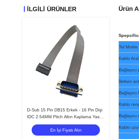
Ürün A
ILGILI ÜRÜNLER
Spepcific
Tel Molde
Kablo Aralı
Bağlayıcı 
İletken ara
Bağlayıcı 
Kablo ren
D-Sub 15 Pin DB15 Erkek - 16 Pin Dişi
Bağlayıcı 
IDC 2.54MM Pitch Altın Kaplama Yassı
Şerit Kablo
Kablo uzu
En İyi Fiyatı Alın