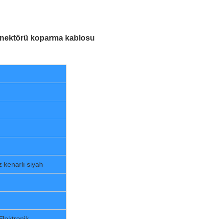
onektörü koparma kablosu
z kenarlı siyah
Elektronik,