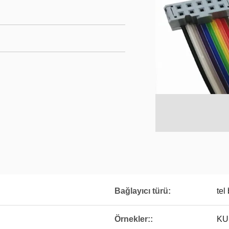
Bağlayıcı türü:
tel
Örnekler::
KU