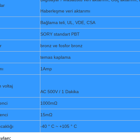
lar
Haberleşme veri aktarımı
Bağlama teli, UL, VDE, CSA
SORY standart PBT
r
bronz ve fosfor bronz
temas kaplama
mı
1Amp
voltaj
AC 500V / 1 Dakika
renci
1000mΩ
enci
15mΩ
caklığı
-40 ° C ~ +105 ° C
yları: