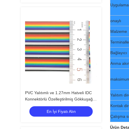
Uygulama
onaylı
Malzeme
Terminalle
Bağlayıcı
Anma akı
maksimum 
PVC Yalıtımlı ve 1.27mm Hatveli IDC
Yalıtım di
Konnektörlü Özelleştirilmiş Gökkuşağı
Düz Şerit Kablo
Kontak dir
En İyi Fiyatı Alın
Çalışma sı
Ürün Deta