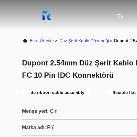
Ev
Ev
>
Ürünler
>
Düz Şerit Kablo Düzeneği
>
Dupont 2.54
Dupont 2.54mm Düz Şerit Kablo M
FC 10 Pin IDC Konnektörü
idc ribbon cable assembly
flexible fla
Menşe yeri:
Çin
Marka adı:
RY