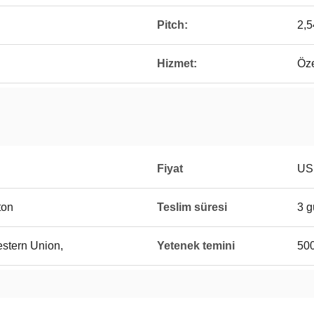
Pitch:
2,
Hizmet:
Öze
Fiyat
USD
ton
Teslim süresi
3 g
Western Union,
Yetenek temini
50