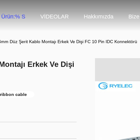
Ürün:% S
VİDEOLAR
Hakkımızda
Bize
mm Düz Şerit Kablo Montajı Erkek Ve Dişi FC 10 Pin IDC Konnektörü
ontajı Erkek Ve Dişi
t ribbon cable