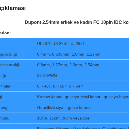
çıklaması
Dupont 2.54mm erkek ve kadın FC 10pin IDC k
ation:
UL2678, UL2651, UL2651
ğı Aralığı
0.4mm, 0.635mm, 1.0mm, 1.27mm
pitch aralığı
0.8mm, 1.27mm, 2.0mm, 2.54mm
lığı
26-30AWG
Pimleri
6 ~ 40P, 6 ~ 50P, 6 ~ 64P
gi
Kırmızı kenarlı gri veya Mavi kenarlı gri veya beya
rengi
Genellikle siyah, gri ve kırmızı
nluğu
10cm, 15cm, 30cm veya özel
Bilgisayar / Masaüstü veri aktarımı, Güç aktarımı, 