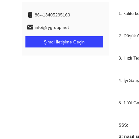
1. kalite k
86--13405295160
info@rygroup.net
2. Düşük A
Şimdi İletişime Geçin
3. Hızlı T
4. İyi Sat
5. 1 Yıl Ga
SSS:
S: nasıl s