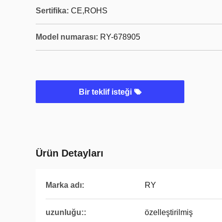
Sertifika:
CE,ROHS
Model numarası:
RY-678905
Bir teklif isteği
Ürün Detayları
Marka adı:
RY
uzunluğu::
özelleştirilmiş