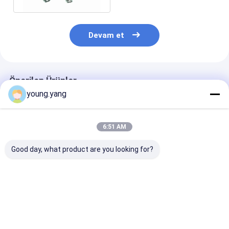
Devam et
Önerilen Ürünler
young.yang
6:51 AM
Good day, what product are you looking for?
M16 * 1.0 Arka Bölme
75 Ohm RF Kablo
N Soketten Mc
SMA Erkek Pigtail
Toplamaları <0.3dB
Dik Açılı Altın
Kablolu IP67 Suya
Ekleme Kaybı ile
Kaplama Rf
Dayanıklı RF Kablo
Koaksiyel Kabl
Grupları
Montajı
En iyi fiyat
En iyi fiyat
En iyi fiy