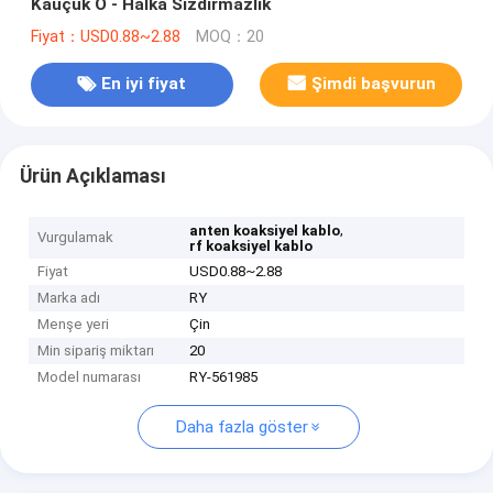
Kauçuk O - Halka Sızdırmazlık
Fiyat：USD0.88~2.88
MOQ：20
En iyi fiyat
Şimdi başvurun
Ürün Açıklaması
,
anten koaksiyel kablo
Vurgulamak
rf koaksiyel kablo
Fiyat
USD0.88~2.88
Marka adı
RY
Menşe yeri
Çin
Min sipariş miktarı
20
Model numarası
RY-561985
Daha fazla göster