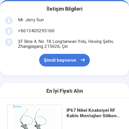
İletişim Bilgileri
Mr. Jerry Sun
+8613405295160
3F Bina 4, No. 18 Longtanwan Yolu, Hexing Şehri,
Zhangjiagang 215626, Çin
Şimdi başvurun
En İyi Fiyatı Alın
IP67 Nikel Koaksiyel RF
Kablo Montajları Silikon
Kauçuk O - Halka
Sızdırmazlık