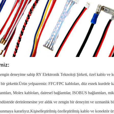
miz:
zengin deneyime sahip RY Elektronik Teknoloji Şirketi, özel kablo ve kon
bir şirkettir.Ürün yelpazemiz: FFC/FPC kabloları, düz esnek kurdele ka
antıları, Molex kabloları, dairesel bağlantılar, ISOBUS bağlantıları, mik
endüstride derinlemesine yer aldık ve zengin bir deneyim ve uzmanlık biri
unmaya kararlıyız.Kişiselleştirilmiş özelleştirilmiş kablo ve konektör ürü