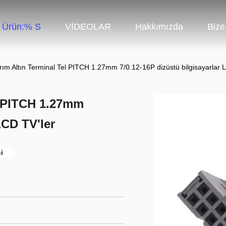
Ürün:% S
VİDEOLAR
Hakkımızda
Bize
ım Altın Terminal Tel PITCH 1.27mm 7/0.12-16P dizüstü bilgisayarlar 
l PITCH 1.27mm
LCD TV'ler
i