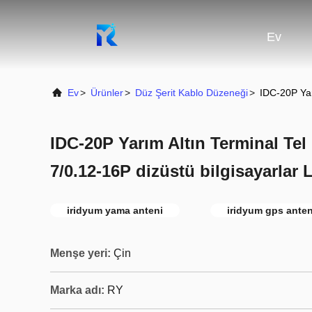
Ev
Ev
>
Ürünler
>
Düz Şerit Kablo Düzeneği
>
IDC-20P Yar
IDC-20P Yarım Altın Terminal Te
7/0.12-16P dizüstü bilgisayarlar 
iridyum yama anteni
iridyum gps anten
Menşe yeri:
Çin
Marka adı:
RY