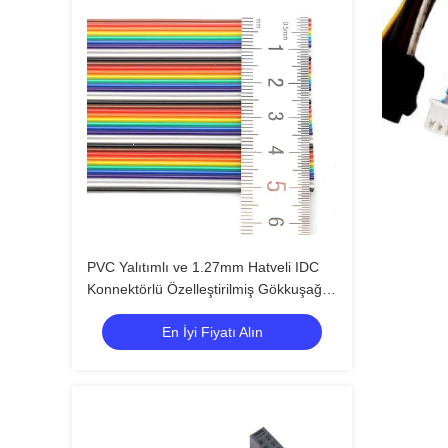
PVC Yalıtımlı ve 1.27mm Hatveli IDC
Konnektörlü Özelleştirilmiş Gökkuşağı
Düz Şerit Kablo
En İyi Fiyatı Alın