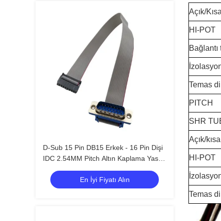
Açık/Kıs
HI-POT
Bağlantı t
İzolasyon
Temas di
PITCH
SHR TU
Açık/kısa
D-Sub 15 Pin DB15 Erkek - 16 Pin Dişi
HI-POT
IDC 2.54MM Pitch Altın Kaplama Yassı
Şerit Kablo
İzolasyon
En İyi Fiyatı Alın
Temas di