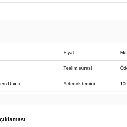
Fiyat
Mos
Teslim süresi
Öde
tern Union,
Yetenek temini
10
çıklaması