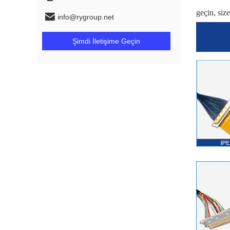
geçin, si
info@rygroup.net
Şimdi İletişime Geçin