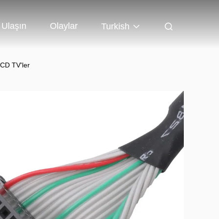
 Ulaşın
Olaylar
Turkish
LCD TV'ler