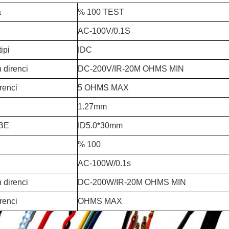
a
% 100 TEST
AC-100V/0.1S
ipi
IDC
 direnci
DC-200V/IR-20M OHMS MIN
renci
5 OHMS MAX
1.27mm
BE
ID5.0*30mm
% 100
AC-100W/0.1s
 direnci
DC-200W/IR-20M OHMS MIN
renci
OHMS MAX