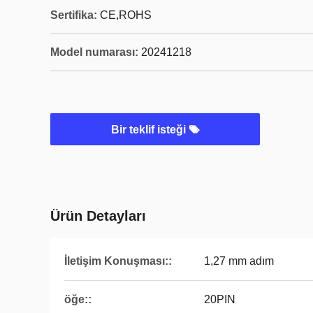
Sertifika:
CE,ROHS
Model numarası:
20241218
Bir teklif isteği
Ürün Detayları
İletişim Konuşması::
1,27 mm adım
öğe::
20PIN