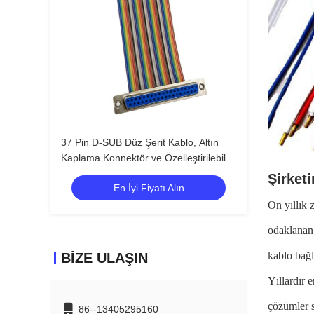
37 Pin D-SUB Düz Şerit Kablo, Altın
Kaplama Konnektör ve Özelleştirilebilir
Uzunluk DB37 PIN Konnektör Kablo
Şirketi
En İyi Fiyatı Alın
Montajı
On yıllık 
odaklanan 
kablo bağl
BIZE ULAŞIN
Yıllardır 
çözümler s
86--13405295160