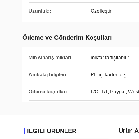
Uzunluk::
Özelleştir
Ödeme ve Gönderim Koşulları
Min sipariş miktarı
miktar tartışılabilir
Ambalaj bilgileri
PE iç, karton dış
Ödeme koşulları
L/C, T/T, Paypal, Wes
Ürün A
ILGILI ÜRÜNLER