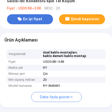
Gezisi Idc Konektörü 6pin Tel Koşum
Fiyat：USD0.88~3.88
MOQ：20
En iyi fiyat
Şimdi başvurun
Ürün Açıklaması
,
özel kablo montajları
Vurgulamak
kablo demeti kablo montajı
Fiyat
USD0.88~3.88
Marka adı
RY
Menşe yeri
Çin
Min sipariş miktarı
20
Model numarası
RY-3640441
Daha fazla göster