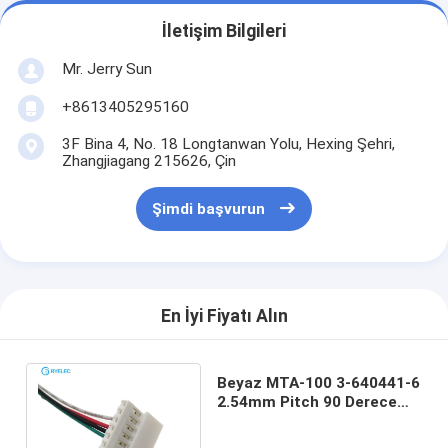
İletişim Bilgileri
Mr. Jerry Sun
+8613405295160
3F Bina 4, No. 18 Longtanwan Yolu, Hexing Şehri,
Zhangjiagang 215626, Çin
Şimdi başvurun
En İyi Fiyatı Alın
Beyaz MTA-100 3-640441-6
2.54mm Pitch 90 Derece
Gezisi Idc Konektörü 6pin
Tel Koşum