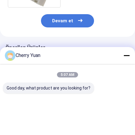
Devam et
Önerilen Ürünler
Cherry Yuan
5:07 AM
Good day, what product are you looking for?
300V 2464 24AWG
JST PHDR-10VS
Ev Aletleri için
PVC Kablolu ve
2x5p 2.0MM Pitch -
Bakır İletkenli 
Özelleştirilmiş
10 pin Phd Pa66
Özelleştirilmiş
Uzunluklu Özel 8Pin
Konnektör Kablo
Uzunluklu Özel
12P Molex 3.0 Pitch
Demeti (1007 26awg
pinli JST GH 
En iyi fiyat
En iyi fiyat
En iyi fiy
Kablo Demeti
Kablo)
Kablo Demeti