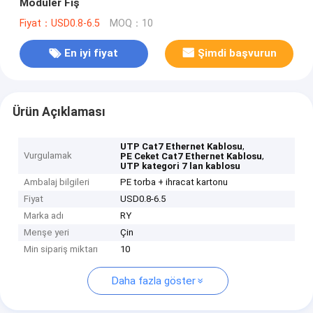
Modüler Fiş
Fiyat：USD0.8-6.5
MOQ：10
En iyi fiyat
Şimdi başvurun
Ürün Açıklaması
,
UTP Cat7 Ethernet Kablosu
Vurgulamak
,
PE Ceket Cat7 Ethernet Kablosu
UTP kategori 7 lan kablosu
Ambalaj bilgileri
PE torba + ihracat kartonu
Fiyat
USD0.8-6.5
Marka adı
RY
Menşe yeri
Çin
Min sipariş miktarı
10
Daha fazla göster