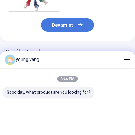
Devam et
Önerilen Ürünler
young.yang
3:46 PM
Good day, what product are you looking for?
Cat6 RJ45 Ethernet
CAT 8 Ağ Pamuk
RoHS İnce Düz
Patch Gigabit ağ lan
Örgülü İnternet Lan
24AWG Cat6 Kr
yuvarlak kablo Hızlı
Kablosu Dizüstü
Uçlu RJ45 Atl
ağ için kablo
Bilgisayarlar için PS
Kablosu
4 Router RJ45
En iyi fiyat
En iyi fiyat
En iyi fiy
Kablo/CAT8 Ethernet