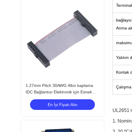
Terminal
bağlayıc
Anma ak
maksimu
Yalıtım d
Kontak d
1.27mm Pitch 30AWG Altın kaplama
Çalışma 
IDC Bağlantısı Elektronik için Esnek
Düz Kurdele Kablosu
En İyi Fiyatı Alın
UL2651 re
1. Nomina
2. 20 ℃'d