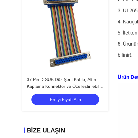
3. UL2651
4. Kauçu
5. İletken
6. Ürünün
bilinir).
Ürün Det
37 Pin D-SUB Düz Şerit Kablo, Altın
Kaplama Konnektör ve Özelleştirilebilir
Uzunluk DB37 PIN Konnektör Kablo
En İyi Fiyatı Alın
Montajı
BIZE ULAŞIN