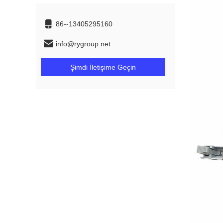
86--13405295160
info@rygroup.net
Şimdi İletişime Geçin