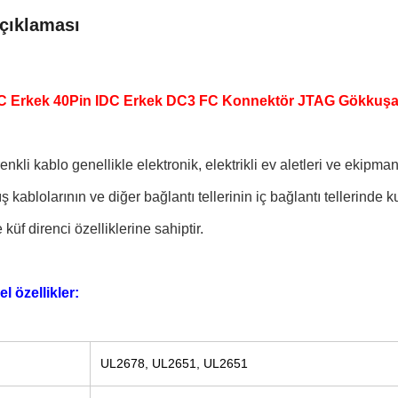
çıklaması
C Erkek 40Pin IDC Erkek DC3 FC Konnektör JTAG Gökkuşağı
nkli kablo genellikle elektronik, elektrikli ev aletleri ve ekipma
ş kablolarının ve diğer bağlantı tellerinin iç bağlantı tellerinde k
 küf direnci özelliklerine sahiptir.
el özellikler:
UL2678, UL2651, UL2651