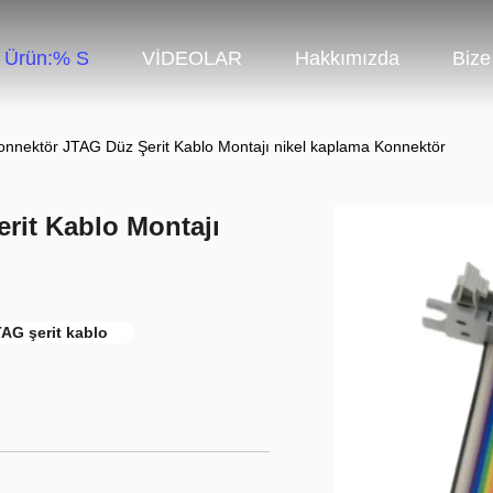
Ürün:% S
VİDEOLAR
Hakkımızda
Bize
nnektör JTAG Düz Şerit Kablo Montajı nikel kaplama Konnektör
rit Kablo Montajı
AG şerit kablo