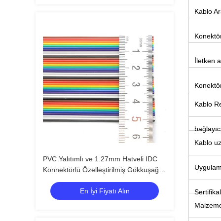
Kablo Ar
Konektör
İletken a
Konektör
Kablo R
bağlayıc
Kablo u
PVC Yalıtımlı ve 1.27mm Hatveli IDC
Uygulam
Konnektörlü Özelleştirilmiş Gökkuşağı
Düz Şerit Kablo
En İyi Fiyatı Alın
Sertifikal
Malzem