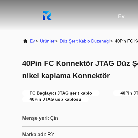
Ev
Ev
>
Ürünler
>
Düz Şerit Kablo Düzeneği
>
40Pin FC Ko
40Pin FC Konnektör JTAG Düz Şe
nikel kaplama Konnektör
FC Bağlayıcı JTAG şerit kablo
40Pin JT
40Pin JTAG usb kablosu
Menşe yeri:
Çin
Marka adı:
RY