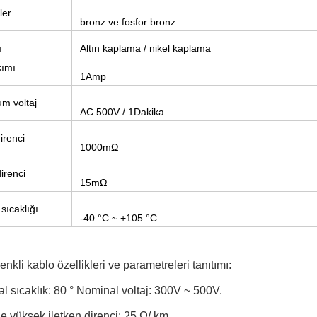
ler
bronz ve fosfor bronz
ı
Altın kaplama / nikel kaplama
ımı
1Amp
m voltaj
AC 500V / 1Dakika
irenci
1000mΩ
irenci
15mΩ
sıcaklığı
-40 °C ~ +105 °C
nkli kablo özellikleri ve parametreleri tanıtımı:
l sıcaklık: 80 ° Nominal voltaj: 300V ~ 500V.
e yüksek iletken direnci: 25 Ω/ km.