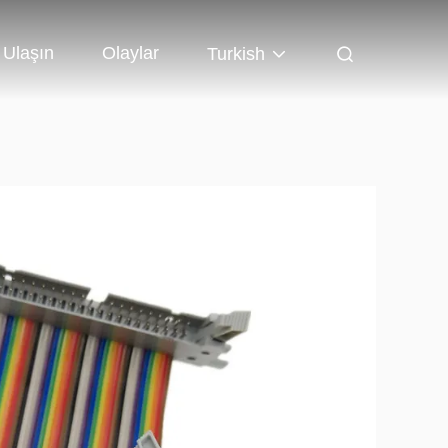
 Ulaşın
Olaylar
Turkish