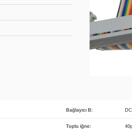
Bağlayıcı B:
DC
Toplu iğne:
40p