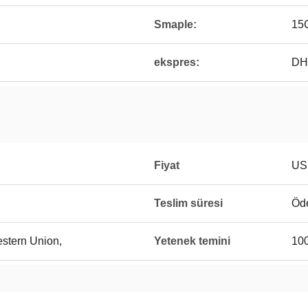
Smaple:
15C
ekspres:
DH
Fiyat
US
Teslim süresi
Öde
Western Union,
Yetenek temini
100