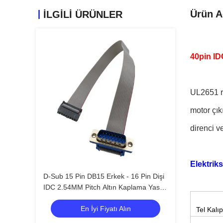
Ürün A
ILGILI ÜRÜNLER
40pin ID
UL2651 re
motor çıkı
direnci ve
Elektriks
D-Sub 15 Pin DB15 Erkek - 16 Pin Dişi
IDC 2.54MM Pitch Altın Kaplama Yassı
Şerit Kablo
En İyi Fiyatı Alın
Tel Kalıp