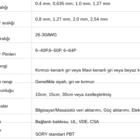
0,4 mm, 0,635 mm, 1,0 mm, 1,27 mm
alığı
0,8 mm, 1,27 mm, 2,0 mm, 2,54 mm
 aralığı
26-30AWG
ralığı
6~40P,6~50P, 6~64P
 Pimleri
engi
Kırmızı kenarlı gri veya Mavi kenarlı gri veya beyaz k
ı rengi
Genellikle siyah, gri ve kırmızı
zunluğu
10cm, 15cm, 30cm veya özelleştirilmiş
alar
Bilgisayar/Masaüstü veri aktarımı, Güç aktarımı, Elektro
ı
Bağlantı kablosu, UL, VDE, CSA
e
SORY standart PBT