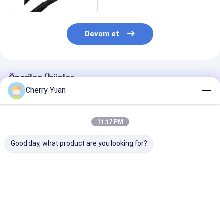
Devam et
Önerilen Ürünler
Cherry Yuan
11:17 PM
Good day, what product are you looking for?
Molex 51021-0500
Özel RJ45 Bağlantısı
Dizüstü bilgis
1.25 JST ZHR-5 5 P
Cat6e Ethernet
PC AC adaptörl
1.5 MM Pitch Ile 300
Kablosu Altın
için yangın ge
V Kalkan Ceket Esnek
kaplama bağlantıları
malzeme ile A
Kablo Tel
ve çıplak bakır
Standartı 3 Pi
En iyi fiyat
En iyi fiyat
En iyi fiy
iletkenleri ile
kablosu