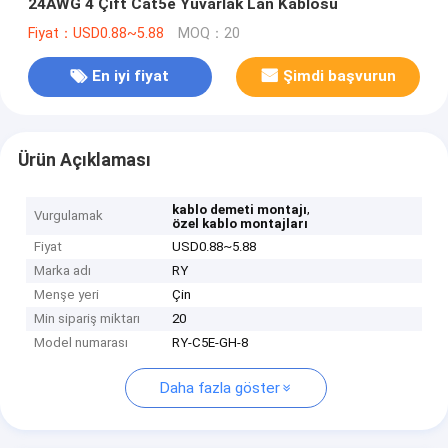
24AWG 4 Çift Cat5e Yuvarlak Lan Kablosu
Fiyat：USD0.88~5.88
MOQ：20
En iyi fiyat
Şimdi başvurun
Ürün Açıklaması
,
kablo demeti montajı
Vurgulamak
özel kablo montajları
Fiyat
USD0.88~5.88
Marka adı
RY
Menşe yeri
Çin
Min sipariş miktarı
20
Model numarası
RY-C5E-GH-8
Daha fazla göster