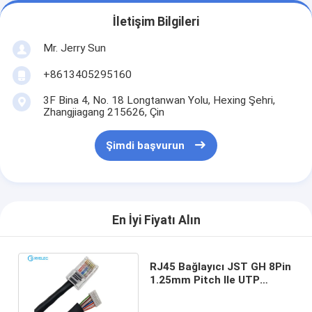
İletişim Bilgileri
Mr. Jerry Sun
+8613405295160
3F Bina 4, No. 18 Longtanwan Yolu, Hexing Şehri,
Zhangjiagang 215626, Çin
Şimdi başvurun
En İyi Fiyatı Alın
RJ45 Bağlayıcı JST GH 8Pin
1.25mm Pitch Ile UTP
24AWG 4 Çift Cat5e
Yuvarlak Lan Kablosu