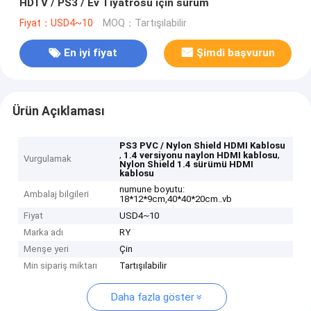
HDTV / PS3 / Ev Tiyatrosu için sürüm
Fiyat：USD4~10
MOQ：Tartışılabilir
En iyi fiyat
Şimdi başvurun
Ürün Açıklaması
PS3 PVC / Nylon Shield HDMI Kablosu
,
,
1.4 versiyonu naylon HDMI kablosu
Vurgulamak
Nylon Shield 1.4 sürümü HDMI
kablosu
numune boyutu:
Ambalaj bilgileri
18*12*9cm,40*40*20cm..vb
Fiyat
USD4~10
Marka adı
RY
Menşe yeri
Çin
Min sipariş miktarı
Tartışılabilir
Daha fazla göster