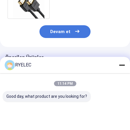
PS3 / Ev Tiyatrosu için sürüm
Devam et
Önerilen Ürünler
RYELEC
11:14 PM
Good day, what product are you looking for?
Molex 51021-0500
Özel RJ45 Bağlantısı
Dizüstü bilgis
1.25 JST ZHR-5 5 P
Cat6e Ethernet
PC AC adaptörl
1.5 MM Pitch Ile 300
Kablosu Altın
için yangın ge
V Kalkan Ceket Esnek
kaplama bağlantıları
malzeme ile A