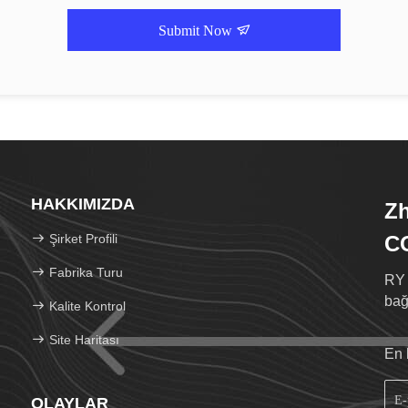
Submit Now
HAKKIMIZDA
Zh
Şirket Profili
C
Fabrika Turu
RY 
bağl
Kalite Kontrol
Site Haritası
En 
OLAYLAR