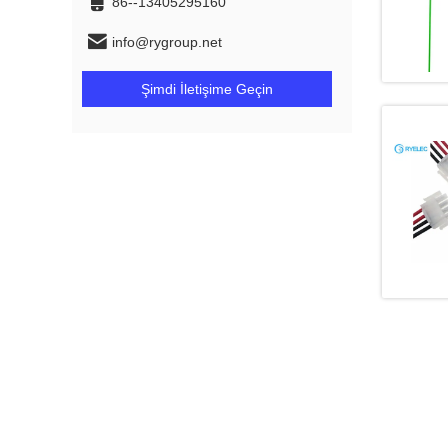
86--13405295160
info@rygroup.net
Şimdi İletişime Geçin