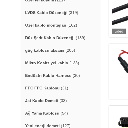
Özel tel koşum
(221)
LVDS Kablo Düzeneği
(319)
Özel kablo montajları
(162)
video
Düz Şerit Kablo Düzeneği
(189)
güç kablosu aksamı
(205)
Mikro Koaksiyel kablo
(133)
Endüstri Kablo Harness
(30)
FFC FPC Kablosu
(31)
Jst Kablo Demeti
(33)
Ağ Yama Kablosu
(54)
Yeni enerji demeti
(127)