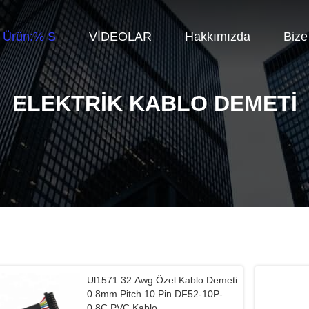
Ürün:% S
VİDEOLAR
Hakkımızda
Bize
ELEKTRIK KABLO DEMETI
Ul1571 32 Awg Özel Kablo Demeti
0.8mm Pitch 10 Pin DF52-10P-
0.8C PVC Kablo