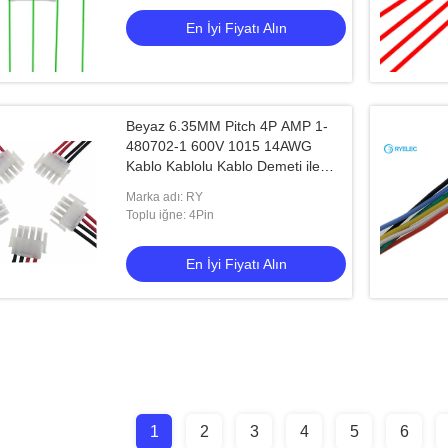
En İyi Fiyatı Alın
Beyaz 6.35MM Pitch 4P AMP 1-
480702-1 600V 1015 14AWG
Kablo Kablolu Kablo Demeti ile
MATE-N-LOK Konektörü
Marka adı: RY
Toplu iğne: 4Pin
En İyi Fiyatı Alın
1
2
3
4
5
6