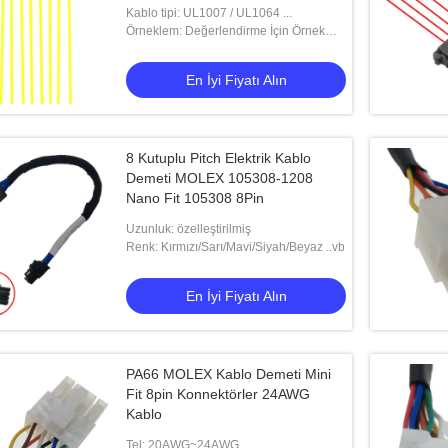
Kablo tipi: UL1007 / UL1064 ...
Örneklem: Değerlendirme İçin Örnek
Verilebilir
En İyi Fiyatı Alın
8 Kutuplu Pitch Elektrik Kablo
Demeti MOLEX 105308-1208
Nano Fit 105308 8Pin
Uzunluk: özelleştirilmiş
Renk: Kırmızı/Sarı/Mavi/Siyah/Beyaz ..vb
En İyi Fiyatı Alın
PA66 MOLEX Kablo Demeti Mini
Fit 8pin Konnektörler 24AWG
Kablo
Tel: 20AWG~24AWG