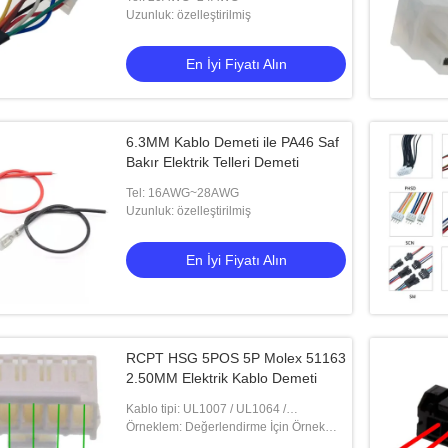
Uzunluk: özelleştirilmiş
En İyi Fiyatı Alın
6.3MM Kablo Demeti ile PA46 Saf
Bakır Elektrik Telleri Demeti
Tel: 16AWG~28AWG
Elektrikli Kablo
Uzunluk: özelleştirilmiş
En İyi Fiyatı Alın
yi Fiyatı Alın
RCPT HSG 5POS 5P Molex 51163
2.50MM Elektrik Kablo Demeti
Kablo tipi: UL1007 / UL1064 /
UL1015..etc
Örneklem: Değerlendirme İçin Örnek
Verilebilir