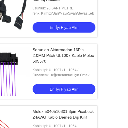
uzunluk: 20 SANTİMETRE
renk: Kırmızı/Sarı/Mavi/Siyah/Beyaz ..etc
En İyi Fiyatı Alın
Sorunları Aktarmadan 16Pin
2.0MM Pitch UL1007 Kablo Molex
505570
Kablo tipi: UL1007 / UL1064 /
UL1015..etc
Örneklem: Değerlendirme İçin Örnek
Verilebilir
En İyi Fiyatı Alın
Molex 5040510801 8pin PicoLock
24AWG Kablo Demeti Dış Kılıf
Kablo tipi: UL1007 / UL1064 ...