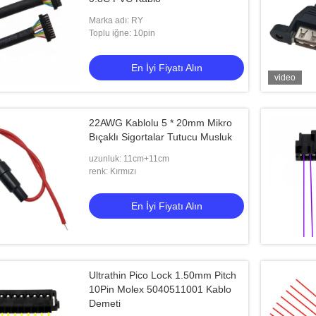
Marka adı: RY
Toplu iğne: 10pin
En İyi Fiyatı Alın
video
22AWG Kablolu 5 * 20mm Mikro
Bıçaklı Sigortalar Tutucu Musluk
uzunluk: 11cm+11cm
renk: Kırmızı
En İyi Fiyatı Alın
Ultrathin Pico Lock 1.50mm Pitch
10Pin Molex 5040511001 Kablo
Demeti