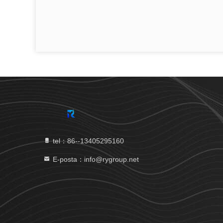
tel：86--13405295160
E-posta：info@rygroup.net