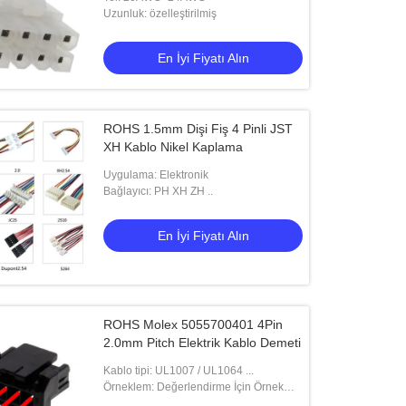
Uzunluk: özelleştirilmiş
En İyi Fiyatı Alın
ROHS 1.5mm Dişi Fiş 4 Pinli JST
XH Kablo Nikel Kaplama
Uygulama: Elektronik
Bağlayıcı: PH XH ZH ..
En İyi Fiyatı Alın
ROHS Molex 5055700401 4Pin
2.0mm Pitch Elektrik Kablo Demeti
Kablo tipi: UL1007 / UL1064 ...
Örneklem: Değerlendirme İçin Örnek
Verilebilir