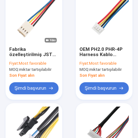
Fabrika
OEM PH2.0 PHR-4P
özelleştirilmiş JST
Harness Kablo
JH 2.5mm 4-Pin
Montajı 4 Pin 0.2mm
Fiyat:
Most favorable
Fiyat:
Most favorable
Molex 4-Wire Fan Y
Pitch 400mm Uzunluk
MOQ:
miktar tartışılabilir
MOQ:
miktar tartışılabilir
Kablo Montajı Lvds 4-
Pin Bağlayıcı Kablo
Son Fiyat alın
Son Fiyat alın
Şimdi başvurun
Şimdi başvurun
Ev
Ürün:% s
VİDEOLAR