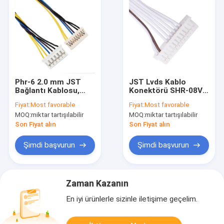
Phr-6 2.0 mm JST
JST Lvds Kablo
Bağlantı Kablosu,
Konektörü SHR-08V-
Df14-9s-1.25c Ayrı
S-B Veya SSH-003T-
Fiyat:
Most favorable
Fiyat:
Most favorable
Koaksiyel Kablo
P0.2-H TO Molex
MOQ:
miktar tartışılabilir
MOQ:
miktar tartışılabilir
51021-1000 PVC
Son Fiyat alın
Son Fiyat alın
Şimdi başvurun
Şimdi başvurun
Zaman Kazanın
En iyi ürünlerle sizinle iletişime geçelim.