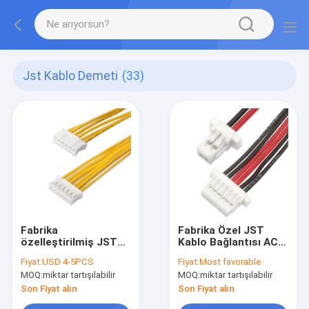
Jst Kablo Demeti
(33)
Fabrika
Fabrika Özel JST
özelleştirilmiş JST
Kablo Bağlantısı ACH
PHR 6 Kablo kullanımı
To ACHTR-02V-S
Fiyat:
USD 4-5PCS
Fiyat:
Most favorable
bileşenleri
1.2mm Pitch 2 Pin
MOQ:
miktar tartışılabilir
MOQ:
miktar tartışılabilir
Soket Bağlantıyı Kes
Crimp
Son Fiyat alın
Son Fiyat alın