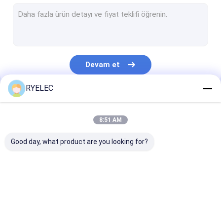
Düz Şerit Kablo Düzeneği
güç kablosu aksamı
Mikro Koaksiyel kablo
Devam et
Endüstri Kablo Harness
RYELEC
FFC FPC Kablosu
Kategorilerimiz
Jst Kablo Demeti
8:51 AM
Ağ Yama Kablosu
Good day, what product are you looking for?
Yeni enerji demeti
Molex Kablo Montajı
Özel tel koşum
LVDS Kablo Düzeneği
Özel kablo
Elektrik Kablo Demeti
montajları