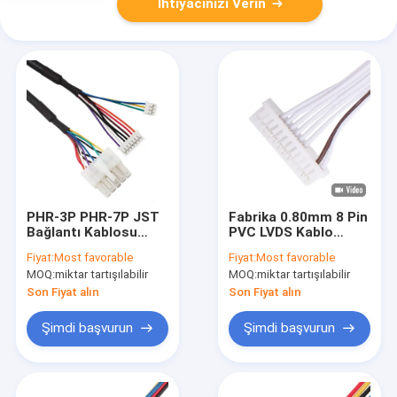
İhtiyacınızı Verin
PHR-3P PHR-7P JST
Fabrika 0.80mm 8 Pin
Bağlantı Kablosu
PVC LVDS Kablo
Molex 39012100
Montajı JST SHR-
Fiyat:
Most favorable
Fiyat:
Most favorable
Bağlantısına
08V-S-B
MOQ:
miktar tartışılabilir
MOQ:
miktar tartışılabilir
Son Fiyat alın
Son Fiyat alın
Şimdi başvurun
Şimdi başvurun