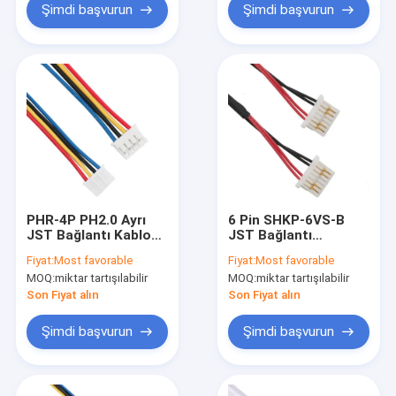
Şimdi başvurun
Şimdi başvurun
PHR-4P PH2.0 Ayrı
6 Pin SHKP-6VS-B
JST Bağlantı Kablosu
JST Bağlantı
2A 26AWG 150mm
Kablosu, 0.6 pitch 28
Fiyat:
Most favorable
Fiyat:
Most favorable
Uzunluk
Awg Kablosu
MOQ:
miktar tartışılabilir
MOQ:
miktar tartışılabilir
Son Fiyat alın
Son Fiyat alın
Şimdi başvurun
Şimdi başvurun