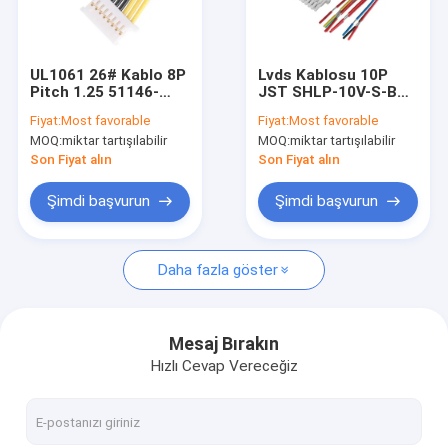
Hakkımızda
Fabrika turu
UL1061 26# Kablo 8P
Lvds Kablosu 10P
Pitch 1.25 51146-
JST SHLP-10V-S-B
Bize Ulaşın
0800 JST PHR-7P
Yarım Çizilmiş
Fiyat:
Most favorable
Fiyat:
Most favorable
veya MX3.0 43645-
Kullanımlı Koaksiyel
MOQ:
miktar tartışılabilir
MOQ:
miktar tartışılabilir
2P'ye
Kablo Montajları
Haberler
Otomotiv
Son Fiyat alın
Son Fiyat alın
Kılıflar
Şimdi başvurun
Şimdi başvurun
Bir teklif isteği
Daha fazla göster
Özel tel koşum
Mesaj Bırakın
Hızlı Cevap Vereceğiz
LVDS Kablo Düzeneği
Özel kablo montajları