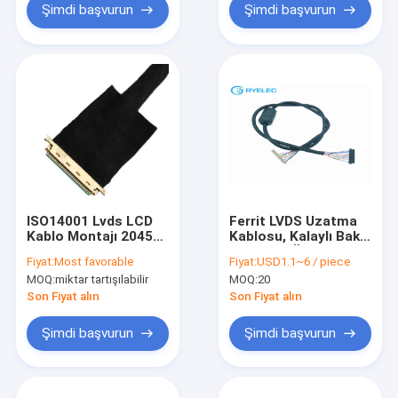
Şimdi başvurun
Şimdi başvurun
ISO14001 Lvds LCD
Ferrit LVDS Uzatma
Kablo Montajı 20453-
Kablosu, Kalaylı Bakır
230T PH2.0 PHR-6P
Bağlayıcı Özel LVDS
Fiyat:
Most favorable
Fiyat:
USD1.1~6 / piece
1255H-2
Kablo
MOQ:
miktar tartışılabilir
MOQ:
20
Son Fiyat alın
Son Fiyat alın
Şimdi başvurun
Şimdi başvurun