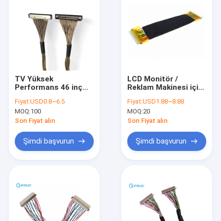
TV Yüksek
LCD Monitör /
Performans 46 inç
Reklam Makinesi için
DHL FEDEX Bağlayıcı
20 Pin Elektronik
Fiyat:
USD0.8~6.5
Fiyat:
USD1.88~8.88
TNT Meclisi için Açık
LVDS Kablo Düzeneği
MOQ:
100
MOQ:
20
LCD LVDS TV Kablosu
Son Fiyat alın
Son Fiyat alın
Şimdi başvurun
Şimdi başvurun
Ev
Ürün:% s
VİDEOLAR