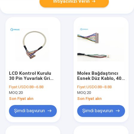
İhtiyacınızı Verin
LCD Kontrol Kurulu
Molex Bağdaştırıcı
30 Pin Yuvarlak Gri
Esnek Düz Kablo, 40
Elektronik LVDS
Pin Elektronik LVDS
Fiyat:
USD0.88~6.88
Fiyat:
USD0.88~8.88
Monitör Kablosu
Flex Kablo
MOQ:
20
MOQ:
20
Son Fiyat alın
Son Fiyat alın
Şimdi başvurun
Şimdi başvurun