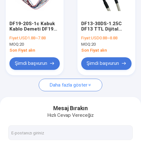
Hakkımızda
Fabrika turu
DF19-20S-1c Kabuk
DF13-30DS-1.25C
Kablo Demeti DF19
DF13 TTL Dijital
Bize Ulaşın
Serisi Lvds Lcd
Ekran LVDS Kurulu 30
Fiyat:
USD1.88~7.88
Fiyat:
USD0.88~8.88
Monitör İçin
pin 1.25mm LCD
MOQ:
20
MOQ:
20
Dönüştürme Kablosu
Kablo
Haberler
Son Fiyat alın
Son Fiyat alın
Kılıflar
Şimdi başvurun
Şimdi başvurun
Bir teklif isteği
Daha fazla göster
Özel tel koşum
Mesaj Bırakın
Hızlı Cevap Vereceğiz
LVDS Kablo Düzeneği
Özel kablo montajları