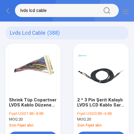
Lvds Lcd Cable
(388)
Shrink Tüp Copartner
2 * 3 Pin Şerit Kalaylı
LVDS Kablo Düzeneği,
LVDS LCD Kablo Sarı
30 Pin Elektronik
Yüksek Sıcaklık Bant
Fiyat:
USD1.88~8.88
Fiyat:
USD0.88~6.88
LVDS LCD Kablo
Kullanılabilir 24AWG
MOQ:
20
MOQ:
20
Son Fiyat alın
Son Fiyat alın