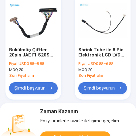
Bükülmüş Çiftler
Shrink Tube ile 8 Pin
20pin JAE FI-S20S
Elektronik LCD LVDS
için 20 P DF13-20DS-
Kablo, DF13 / IPEX
Fiyat:
USD0.88~8.88
Fiyat:
USD0.88~6.88
1.25C 1.25 MM LVDS
LVDS Monitör
MOQ:
20
MOQ:
20
LCD Kablo Için
Kablosu
Monitör
Son Fiyat alın
Son Fiyat alın
Şimdi başvurun
Şimdi başvurun
Zaman Kazanın
En iyi ürünlerle sizinle iletişime geçelim.