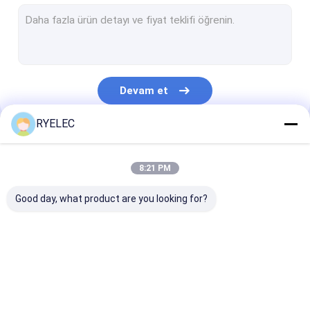
Düz Şerit Kablo Düzeneği
güç kablosu aksamı
Mikro Koaksiyel kablo
Devam et
Endüstri Kablo Harness
RYELEC
FFC FPC Kablosu
Kategorilerimiz
Jst Kablo Demeti
8:21 PM
Ağ Yama Kablosu
Good day, what product are you looking for?
Yeni enerji demeti
Molex Kablo Montajı
Özel tel koşum
LVDS Kablo Düzeneği
Özel kablo
Elektrik Kablo Demeti
montajları